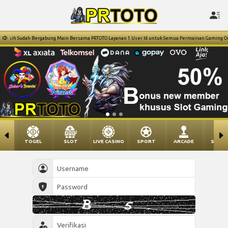
Kasih Sudah Bergabung Main Bersama PRTOTO Layanan 1 User Id untuk Semua Permainan Gaming Onlin
TOGEL
SLOT
LIVE CASINO
SPORT
ARCADE
SABU