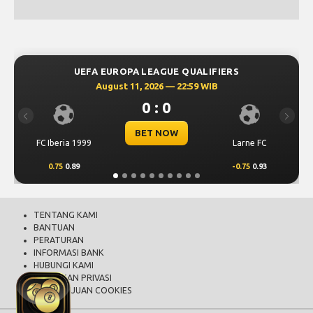
UEFA EUROPA LEAGUE QUALIFIERS
August 11, 2026 — 22:59 WIB
0 : 0
Previous
Next
BET NOW
FC Iberia 1999
Larne FC
0.75
0.89
-0.75
0.93
TENTANG KAMI
BANTUAN
PERATURAN
INFORMASI BANK
HUBUNGI KAMI
KEBIJAKAN PRIVASI
PERSETUJUAN COOKIES