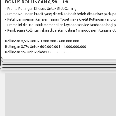
BONUS ROLLINGAN 0,5% - 1%
- Promo Rollingan Khusus Untuk Slot Gaming
- Promo Rollingan kredit yang diberikan tidak boleh dimainkan pada 
- Ketahuan memainkan permainan Togel maka kredit Rollingan yang di
- Promo ini dibuat untuk memberikan layanan service tambahan bagi 
- Pembagian Rollingan akan diberikan dalam 1 minggu perhitungan, oto
Rollingan 0,5% Untuk 3.000.000 - 600.000.000
Rollingan 0,7% Untuk 600.000.001 - 1.000.000.000
Rollingan 1% Untuk diatas 1.000.000.000