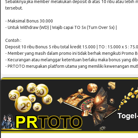
Sebaliknya jika member melakukan deposit di atas 10 ribu atau lebi
tersebut.
- Maksimal Bonus 30.000
- Untuk Withdraw (WD) | Wajib capai TO 5x (Turn Over 5x) |
Contoh :
Deposit 10 ribu Bonus 5 ribu total kredit 15.000 | TO : 15.000 x 5 : 75.
- Member yang masih dalam promo ini tidak berhak mengikuti Promo B
- Kecurangan atau melanggar ketentuan berlaku maka bonus yang diber
- PRTOTO merupakan platform utama yang memiliki kewenangan mutlak