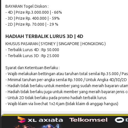
BAYARAN Togel Diskon :
- 4D | Prize Rp.3.000.000 | - 66%
- 3D | Prize Rp. 400.000 | - 59%
- 2D | Prize Rp. 70.000 | - 29 %
HADIAH TERBALIK LURUS 3D | 4D
KHUSUS PASARAN ( SYDNEY | SINGAPORE | HONGKONG )
- Terbalik Lurus 4D : Rp 50.000
- Terbalik Lurus 3D : Rp 25.000
Syarat dan Ketentuan Berlaku :
- Wajib melakukan bettingan atau taruhan total senilai Rp.35.000 / 
- Minimal taruhan per-angka senilai Rp.1000 / Untuk Angka 4D/3D/2D
- Hadiah tidak berlaku untuk member yang sudah meraih bayaran uta
- Hadiah tidak berlaku juga untuk member yang meraih bayaran jenis c
- Untuk 2D tidak berlaku pada promo hadiah terbalik lurus
- Wajib klaim via livechat 1x24 jam (tidak klaim di anggap hangus)