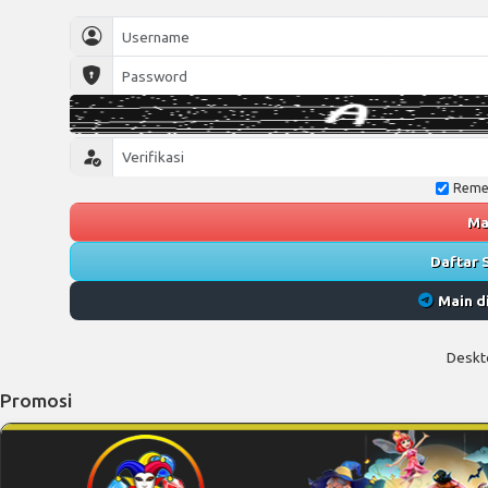
Reme
Ma
Daftar 
Main d
Deskt
Promosi