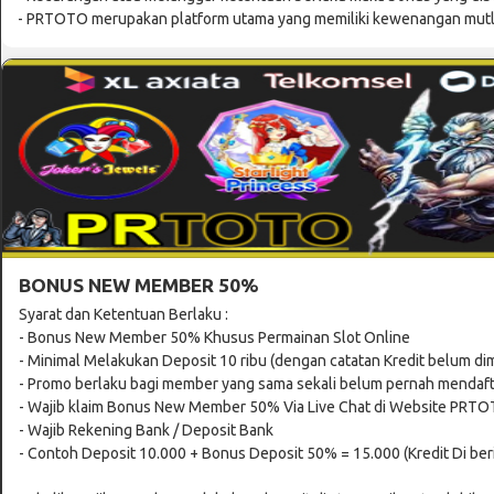
- PRTOTO merupakan platform utama yang memiliki kewenangan mutlak
BONUS NEW MEMBER 50%
Syarat dan Ketentuan Berlaku :
- Bonus New Member 50% Khusus Permainan Slot Online
- Minimal Melakukan Deposit 10 ribu (dengan catatan Kredit belum di
- Promo berlaku bagi member yang sama sekali belum pernah menda
- Wajib klaim Bonus New Member 50% Via Live Chat di Website PRT
- Wajib Rekening Bank / Deposit Bank
- Contoh Deposit 10.000 + Bonus Deposit 50% = 15.000 (Kredit Di be