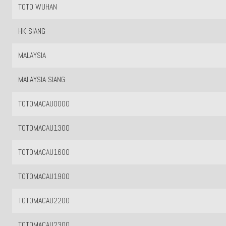
CAROLINA DAY
CAMBODIA
CHINA
SINGAPORE
HONGKONG
SYDNEY
JAPAN
TAIWAN
QATAR
SYDNEY LOTTO