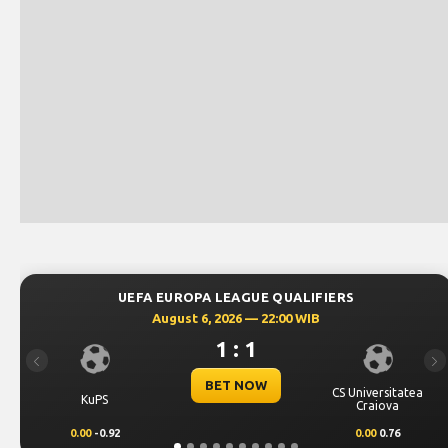
UEFA EUROPA LEAGUE QUALIFIERS
August 6, 2026 — 22:00 WIB
1 : 1
Previous
Ne
BET NOW
CS Universitatea
KuPS
Craiova
0.00
-0.92
0.00
0.76