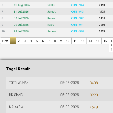
6
01 Aug 2026
Sabtu
CHN - 944
7494
7
31 Jul 2026
Jumat
CHN - 943
1575
8
30 Jul 2026
Kamis
CHN - 942
5431
9
29 Jul 2026
Rabu
CHN - 941
7902
10
28 Jul 2026
Selasa
CHN - 940
5853
1
First
2
3
4
5
6
7
8
9
10
11
12
13
14
15
L
(
)
Togel Result
TOTO WUHAN
06-08-2026
3408
HK SIANG
06-08-2026
9220
MALAYSIA
06-08-2026
4549