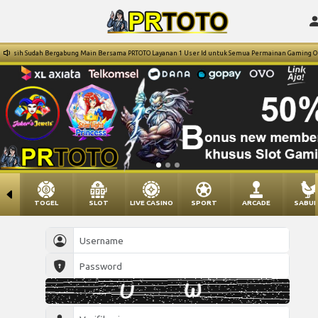
Kasih Sudah Bergabung Main Bersama PRTOTO Layanan 1 User Id untuk Semua Permainan Gaming Onlin
TOGEL
SLOT
LIVE CASINO
SPORT
ARCADE
SABU