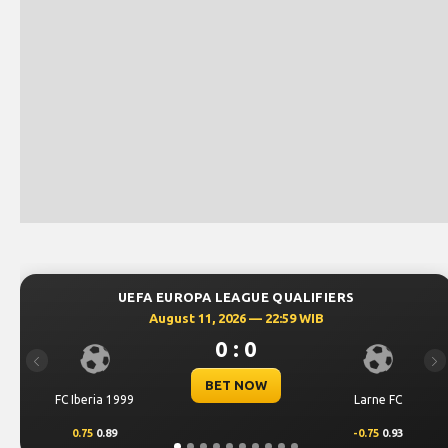
UEFA EUROPA LEAGUE QUALIFIERS
August 11, 2026 — 22:59 WIB
0 : 0
Previous
Ne
BET NOW
FC Iberia 1999
Larne FC
0.75
0.89
-0.75
0.93