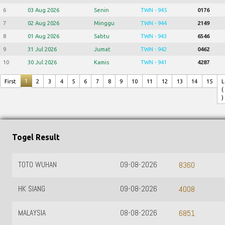
6
03 Aug 2026
Senin
TWN - 945
0176
7
02 Aug 2026
Minggu
TWN - 944
2149
8
01 Aug 2026
Sabtu
TWN - 943
6546
9
31 Jul 2026
Jumat
TWN - 942
0462
10
30 Jul 2026
Kamis
TWN - 941
4287
1
First
2
3
4
5
6
7
8
9
10
11
12
13
14
15
L
(
)
Togel Result
TOTO WUHAN
09-08-2026
8360
HK SIANG
09-08-2026
4008
MALAYSIA
08-08-2026
6851