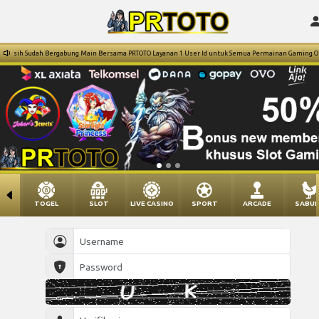
Kasih Sudah Bergabung Main Bersama PRTOTO Layanan 1 User Id untuk Semua Permainan Gaming Onlin
TOGEL
SLOT
LIVE CASINO
SPORT
ARCADE
SABU