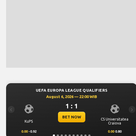
UEFA EUROPA LEAGUE QUALIFIERS
August 6, 2026 — 22:00 WIB
1 : 1
Previous
Ne
BET NOW
CS Universitatea
KuPS
Craiova
0.00
-0.92
0.00
0.80